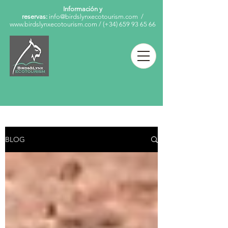
Información y
reservas:
info@birdslynxecotourism.com
/
www.birdslynxecotourism.com
/
(+34)
659 93 65 66
BLOG