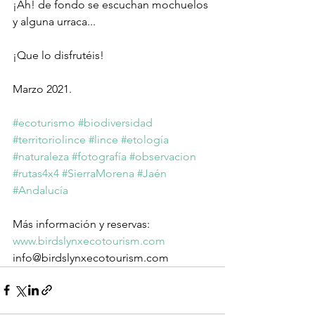
¡Ah! de fondo se escuchan mochuelos 
y alguna urraca...
¡Que lo disfrutéis!
Marzo 2021.
#ecoturismo
#biodiversidad
#territoriolince
#lince
#etología
#naturaleza
#fotografía
#observacion
#rutas4x4
#SierraMorena
#Jaén
#Andalucía
Más información y reservas:
www.birdslynxecotourism.com
info@birdslynxecotourism.com