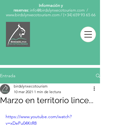
Información y
reservas:
info@birdslynxecotourism.com
/
www.birdslynxecotourism.com
/
(+34)
659 93 65 66
Entrada
birdslynxecotourism
10 mar 2021
1 min de lectura
Marzo en territorio lince...
https://www.youtube.com/watch?
v=xDePu04KtR8