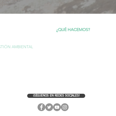
CIO
¿QUÉ HACEMOS?
OTURISMO
Ecoturismo
Gestión y asesoramiento técnico
STIÓN AMBIENTAL
Estudios científicos y censos
LERÍA
Educación ambiental
OG
RSC y RAC (para empresas)
NTACTO
¡SÍGUENOS EN REDES SOCIALES!