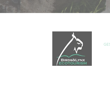
INI
EC
GE
GA
BL
CO