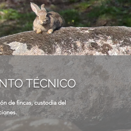
NTO TÉCNICO
ón de fincas, custodia del
ciones.