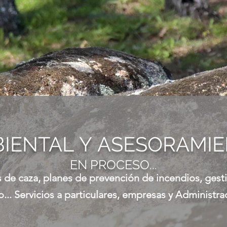
BIENTAL
Y
ASESORAMIE
EN PROCESO...
 de caza, planes de prevención de incendios, gesti
io... Servicios a particulares, empresas y Administra