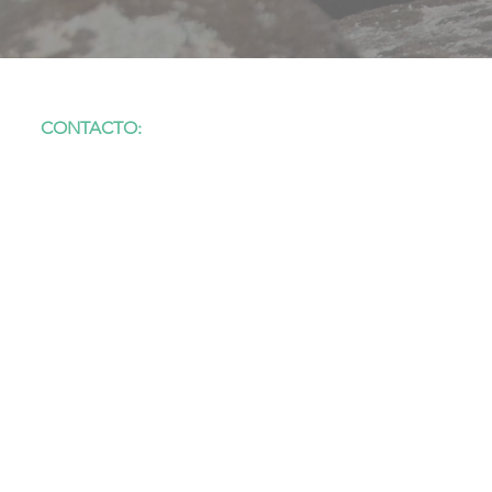
CONTACTO:
23200 · La Carolina (Jaén)
(+34) 659 93 65 66
info@birdslynxecotourism.com
www.birdslynxecotourism.com
CIF: B23786700