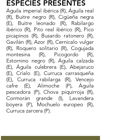
ESPECIES PRESENTES
Águila imperial ibérica (R), Águila real
(R), Buitre negro (R), Cigüeña negra
(E), Buitre leonado (R), Rabilargo
ibérico (R), Pito real ibérico (R), Pico
picapinos (R), Busardo ratonero (R),
Gavilán (R), Azor (R), Cernícalo vulgar
(R), Roquero solitario (R), Cogujada
montesina (R), Picogordo (R),
Estornino negro (R), Águila calzada
(E), Águila culebrera (E), Abejaruco
(E), Críalo (E), Curruca carrasqueña
(E), Curruca rabilarga (R), Vencejo
cafre (E), Alimoche (P), Águila
pescadora (P), Chova piquirroja (R),
Cormorán grande (I), Lavandera
boyera (P), Mochuelo europeo (R),
Curruca zarcera (P).
R = Residente; E = Estival; I =
Invernante; P = Paso migratorio