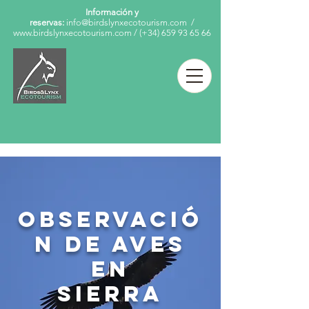
Información y
reservas:
info@birdslynxecotourism.com
/
www.birdslynxecotourism.com
/
(+34)
659 93 65 66
observació
n de aves
en
sierra