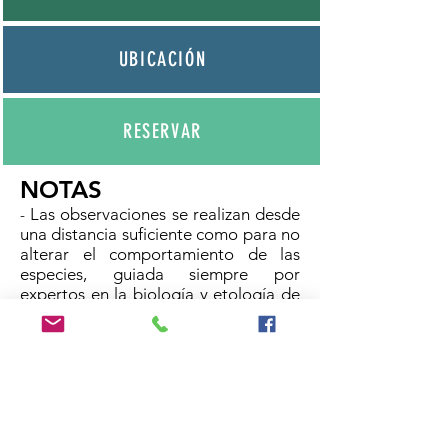
UBICACIÓ
N
RESERVA
R
NOTAS
Las observaciones se realizan desde
-
una distancia suficiente como para no
alterar el comportamiento de las
especies, guiada siempre por
expertos en la biología y etología de
las mismas.
- Queda terminantemente prohibida
la utilización de reclamos sonoros
para atraer a la fauna en cualquier
época.
- La naturaleza es caprichosa e
indomable, por lo que no nos