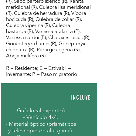
(R), Sapo partero ibérico (R), Ranita
meridional (R), Culebra lisa meridional
(R), Culebra de herradura (R), Víbora
hocicuda (R), Culebra de collar (R),
Culebra viperina (R), Culebra
bastarda (R), Vanessa atalanta (P),
Vanessa cardui (P), Charaxes jasius (R),
Gonepteryx rhamni (R), Gonepteryx
cleopatra (R), Pararge aegeria (R),
Abeja melífera (R).
R = Residente; E = Estival; I =
Invernante; P = Paso migratorio
INCLUYE
- Guía local experto/a.
- Vehículo 4x4.
- Material óptico (prismáticos
y telescopio de alta gama).