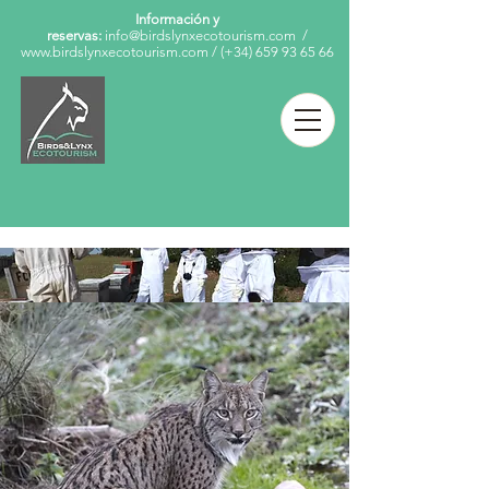
Información y
reservas:
info@birdslynxecotourism.com
/
www.birdslynxecotourism.com
/
(+34)
659 93 65 66