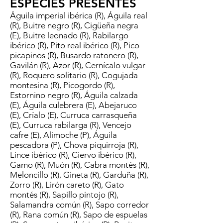
ESPECIES PRESENTES
Águila imperial ibérica (R), Águila real
(R), Buitre negro (R), Cigüeña negra
(E), Buitre leonado (R), Rabilargo
ibérico (R), Pito real ibérico (R), Pico
picapinos (R), Busardo ratonero (R),
Gavilán (R), Azor (R), Cernícalo vulgar
(R), Roquero solitario (R), Cogujada
montesina (R), Picogordo (R),
Estornino negro (R), Águila calzada
(E), Águila culebrera (E), Abejaruco
(E), Críalo (E), Curruca carrasqueña
(E), Curruca rabilarga (R), Vencejo
cafre (E), Alimoche (P), Águila
pescadora (P), Chova piquirroja (R),
Lince ibérico (R), Ciervo ibérico (R),
Gamo (R), Muón (R), Cabra montés (R),
Meloncillo (R), Gineta (R), Garduña (R),
Zorro (R), Lirón careto (R), Gato
montés (R), Sapillo pintojo (R),
Salamandra común (R), Sapo corredor
(R), Rana común (R), Sapo de espuelas