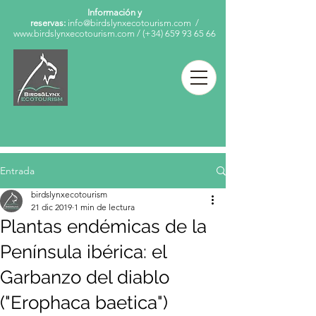
Información y
reservas:
info@birdslynxecotourism.com
/
www.birdslynxecotourism.com
/
(+34)
659 93 65 66
Entrada
birdslynxecotourism
21 dic 2019
1 min de lectura
Plantas endémicas de la
Península ibérica: el
Garbanzo del diablo
("Erophaca baetica")