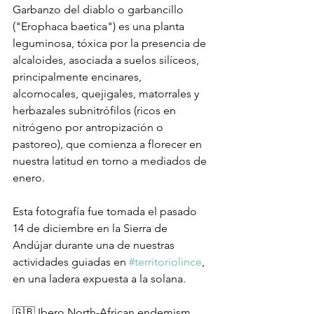
Garbanzo del diablo o garbancillo 
("Erophaca baetica") es una planta 
leguminosa, tóxica por la presencia de 
alcaloides, asociada a suelos silíceos, 
principalmente encinares, 
alcornocales, quejigales, matorrales y 
herbazales subnitrófilos (ricos en 
nitrógeno por antropización o 
pastoreo), que comienza a florecer en 
nuestra latitud en torno a mediados de 
enero.
Esta fotografía fue tomada el pasado 
14 de diciembre en la Sierra de 
Andújar durante una de nuestras 
actividades guiadas en 
#territoriolince
, 
en una ladera expuesta a la solana.
🇬🇧 Ibero North-African endemism, 