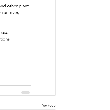
and other plant 
 run over, 
ease: 
tions 
Ver todo