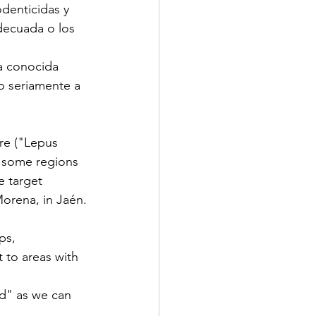
denticidas y 
decuada o los 
a conocida 
o seriamente a 
re ("Lepus 
n some regions 
e target 
 Morena, in Jaén.
ps, 
 to areas with 
nd" as we can 