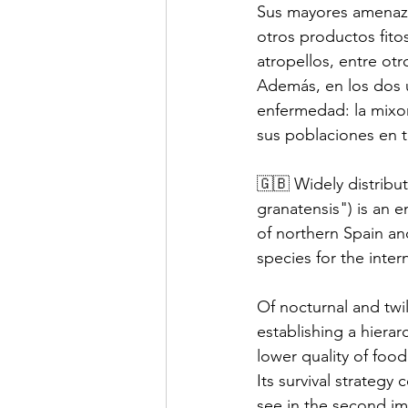
Sus mayores amenaza
otros productos fito
atropellos, entre otr
Además, en los dos ú
enfermedad: la mixo
sus poblaciones en 
🇬🇧 Widely distribu
granatensis") is an 
of northern Spain and
species for the inter
Of nocturnal and twi
establishing a hiera
lower quality of food
Its survival strategy
see in the second im