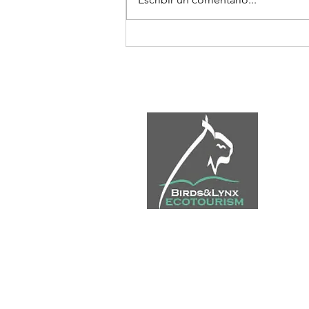
LA CONSERVACIÓN DE
ESPECIES Y EL TURISMO
DE OBSERVACIÓN COMO
FUENTE DE RIQUEZA EN
INI
ENTORNOS RURALES
EC
GE
GA
BL
CO