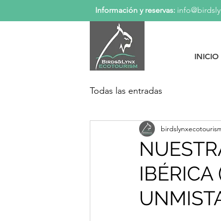
Información y reservas:
info@birdsl
INICIO
Todas las entradas
birdslynxecotouris
NUESTR
IBÉRICA 
UNMISTA