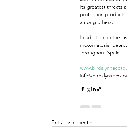
Its greatest threats 
protection products 
among others.
In addition, in the 
myxomatosis, detectin
throughout Spain.
www.birdslynxecoto
info@birdslynxecot
Entradas recientes