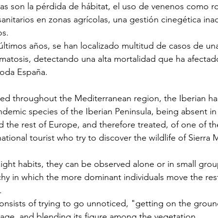
s son la pérdida de hábitat, el uso de venenos como ro
sanitarios en zonas agrícolas, una gestión cinegética ina
os.
ltimos años, se han localizado multitud de casos de un
matosis, detectando una alta mortalidad que ha afectad
toda España.
ted throughout the Mediterranean region, the Iberian ha
endemic species of the Iberian Peninsula, being absent i
 the rest of Europe, and therefore treated, of one of th
national tourist who try to discover the wildlife of Sierra
light habits, they can be observed alone or in small grou
rchy in which the more dominant individuals move the rest
.
 consists of trying to go unnoticed, "getting on the grou
age, and blending its figure among the vegetation.