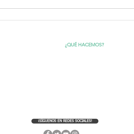
Taller de fotografía nocturna
JOR
en el Parque Natural
CON
Despeñaperros
PLA
NOV 
CIO
¿QUÉ HACEMOS?
OTURISMO
Ecoturismo
Gestión y asesoramiento técnico
STIÓN AMBIENTAL
Estudios científicos y censos
LERÍA
Educación ambiental
OG
RSC y RAC (para empresas)
NTACTO
¡SÍGUENOS EN REDES SOCIALES!