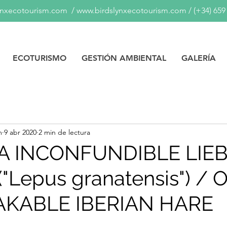
ynxecotourism.com
/
www.birdslynxecotourism.com
/
(+34) 659
ECOTURISMO
GESTIÓN AMBIENTAL
GALERÍA
m
9 abr 2020
2 min de lectura
A INCONFUNDIBLE LIE
("Lepus granatensis") /
KABLE IBERIAN HARE