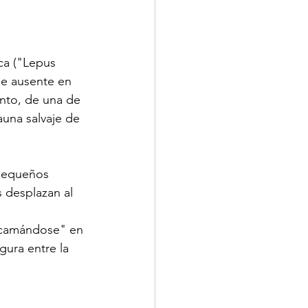
ca ("Lepus 
se ausente en 
nto, de una de 
auna salvaje de 
 pequeños 
 desplazan al 
encamándose" en 
ura entre la 