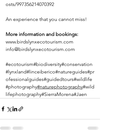
osts/997356214070392
An experience that you cannot miss!
More information and bookings:
www.birdslynxecotourism.com
info@birdslynxecotourism.com
#ecotourism
#biodiversity
#conservation
#lynxland
#linceiberico
#natureguides
#pr
ofessionalguides
#guidedtours
#wildlife
#photography
#naturephotography
#wild
lifephotography
#SierraMorena
#Jaen