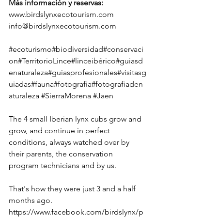
Más información y reservas:
www.birdslynxecotourism.com
info@birdslynxecotourism.com
#ecoturismo
#biodiversidad
#conservaci
on
#TerritorioLince
#linceibérico
#guiasd
enaturaleza
#guiasprofesionales
#visitasg
uiadas
#fauna
#fotografia
#fotografiaden
aturaleza
#SierraMorena
#Jaen
The 4 small Iberian lynx cubs grow and 
grow, and continue in perfect 
conditions, always watched over by 
their parents, the conservation 
program technicians and by us. 
That's how they were just 3 and a half 
months ago.
https://www.facebook.com/birdslynx/p