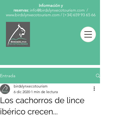
Información y
reservas:
info@birdslynxecotourism.com
/
www.birdslynxecotourism.com
/
(+34)
659 93 65 66
Entrada
birdslynxecotourism
6 dic 2020
1 min de lectura
Los cachorros de lince
ibérico crecen...