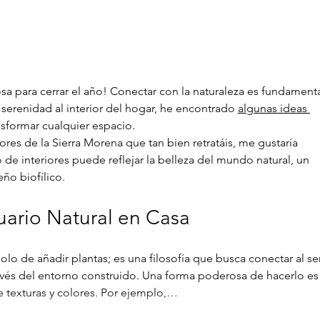
Taller de fotografía nocturna
JOR
en el Parque Natural
CON
Despeñaperros
PLA
NOV 
sa para cerrar el año! Conectar con la naturaleza es fundamenta
 serenidad al interior del hogar, he encontrado 
algunas ideas 
sformar cualquier espacio.
lores de la Sierra Morena que tan bien retratáis, me gustaría 
de interiores puede reflejar la belleza del mundo natural, un 
o biofílico.
ario Natural en Casa
 solo de añadir plantas; es una filosofía que busca conectar al se
avés del entorno construido. Una forma poderosa de hacerlo es
e texturas y colores. Por ejemplo,…