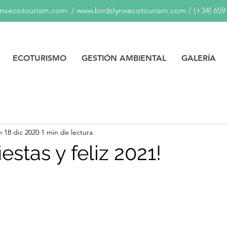
ynxecotourism.com
/
www.birdslynxecotourism.com
/
(+34) 659
ECOTURISMO
GESTIÓN AMBIENTAL
GALERÍA
m
18 dic 2020
1 min de lectura
iestas y feliz 2021!