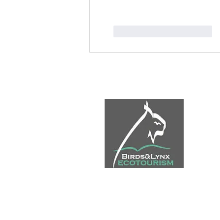
Me gusta
Reaccionar
INI
EC
GE
GA
BL
CO