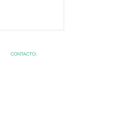
CONTACTO:
23200 · La Carolina (Jaén)
(+34) 659 93 65 66
info@birdslynxecotourism.com
www.birdslynxecotourism.com
CIF: B23786700