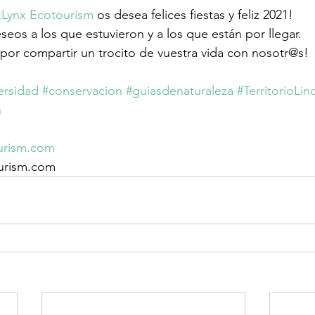
&Lynx Ecotourism
 os desea felices fiestas y feliz 2021!
eos a los que estuvieron y a los que están por llegar. 
 por compartir un trocito de vuestra vida con nosotr@s!
ersidad
#conservacion
#guiasdenaturaleza
#TerritorioLin
n
urism.com
ourism.com