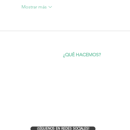
Mostrar más
CIO
¿QUÉ HACEMOS?
OTURISMO
Ecoturismo
Gestión y asesoramiento técnico
STIÓN AMBIENTAL
Estudios científicos y censos
LERÍA
Educación ambiental
OG
RSC y RAC (para empresas)
NTACTO
¡SÍGUENOS EN REDES SOCIALES!