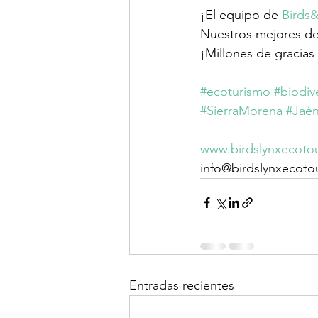
¡El equipo de 
Birds
Nuestros mejores des
¡Millones de gracias
#ecoturismo
#biodiv
#SierraMorena
#Jaé
www.birdslynxecoto
info@birdslynxecot
Entradas recientes