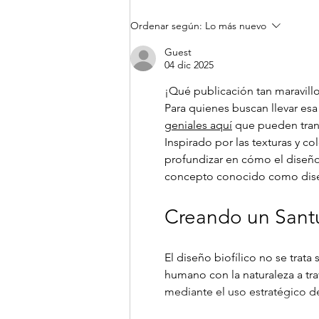
LA CONSERVACIÓN DE
Ordenar según:
Lo más nuevo
ESPECIES Y EL TURISMO
DE OBSERVACIÓN COMO
Guest
04 dic 2025
FUENTE DE RIQUEZA EN
ENTORNOS RURALES
¡Qué publicación tan maravillo
Para quienes buscan llevar esa
geniales aquí
 que pueden tran
Inspirado por las texturas y co
profundizar en cómo el diseño 
concepto conocido como diseñ
Creando un Santu
El diseño biofílico no se trata
humano con la naturaleza a tr
mediante el uso estratégico d