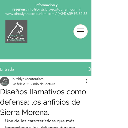
Información y
reservas:
info@birdslynxecotourism.com
/
www.birdslynxecotourism.com
/
(+34)
659 93 65 66
Entrada
birdslynxecotourism
28 feb 2021
2 min de lectura
Diseños llamativos como
defensa: los anfibios de
Sierra Morena.
Una de las características que más 
impresiona a los visitantes durante 