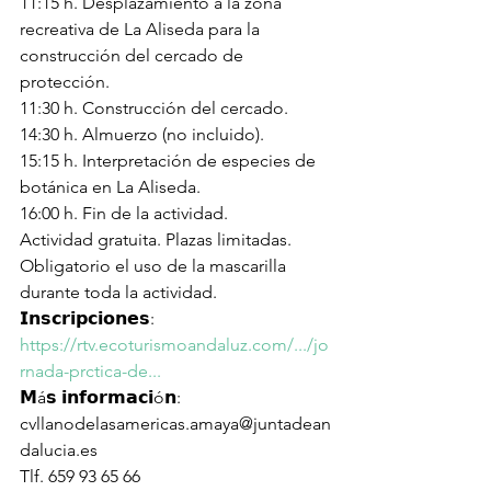
11:15 h. Desplazamiento a la zona 
recreativa de La Aliseda para la 
construcción del cercado de 
protección.
11:30 h. Construcción del cercado.
14:30 h. Almuerzo (no incluido).
15:15 h. Interpretación de especies de 
botánica en La Aliseda.
16:00 h. Fin de la actividad.
Actividad gratuita. Plazas limitadas. 
Obligatorio el uso de la mascarilla 
durante toda la actividad.
𝗜𝗻𝘀𝗰𝗿𝗶𝗽𝗰𝗶𝗼𝗻𝗲𝘀:
https://rtv.ecoturismoandaluz.com/.../jo
rnada-prctica-de...
𝗠á𝘀 𝗶𝗻𝗳𝗼𝗿𝗺𝗮𝗰𝗶ó𝗻:
cvllanodelasamericas.amaya@juntadean
dalucia.es
Tlf. 659 93 65 66