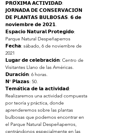
𝗣𝗥𝗢́𝗫𝗜𝗠𝗔 𝗔𝗖𝗧𝗜𝗩𝗜𝗗𝗔𝗗: 
𝗝𝗢𝗥𝗡𝗔𝗗𝗔 𝗗𝗘 𝗖𝗢𝗡𝗦𝗘𝗥𝗩𝗔𝗖𝗜𝗢́𝗡 
𝗗𝗘 𝗣𝗟𝗔𝗡𝗧𝗔𝗦 𝗕𝗨𝗟𝗕𝗢𝗦𝗔𝗦. 𝟲 𝗱𝗲 
𝗻𝗼𝘃𝗶𝗲𝗺𝗯𝗿𝗲 𝗱𝗲 𝟮𝟬𝟮𝟭.
𝗘𝘀𝗽𝗮𝗰𝗶𝗼 𝗡𝗮𝘁𝘂𝗿𝗮𝗹 𝗣𝗿𝗼𝘁𝗲𝗴𝗶𝗱𝗼: 
Parque Natural Despeñaperros
𝗙𝗲𝗰𝗵𝗮: sábado, 6 de noviembre de 
2021
𝗟𝘂𝗴𝗮𝗿 𝗱𝗲 𝗰𝗲𝗹𝗲𝗯𝗿𝗮𝗰𝗶𝗼́𝗻: Centro de 
Visitantes Llano de las Américas.
𝗗𝘂𝗿𝗮𝗰𝗶𝗼́𝗻: 6 horas.
𝗡º 𝗣𝗹𝗮𝘇𝗮𝘀: 50.
𝗧𝗲𝗺𝗮́𝘁𝗶𝗰𝗮 𝗱𝗲 𝗹𝗮 𝗮𝗰𝘁𝗶𝘃𝗶𝗱𝗮𝗱:
Realizaremos una actividad compuesta 
por teoría y práctica, donde 
aprenderemos sobre las plantas 
bulbosas que podemos encontrar en 
el Parque Natural Despeñaperros, 
centrándonos especialmente en las 