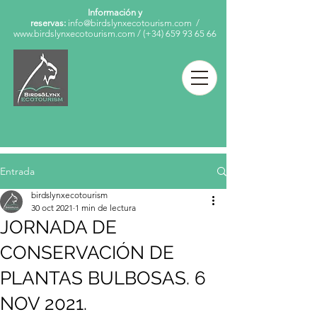
Información y
reservas:
info@birdslynxecotourism.com
/
www.birdslynxecotourism.com
/
(+34)
659 93 65 66
Entrada
birdslynxecotourism
30 oct 2021
1 min de lectura
JORNADA DE
CONSERVACIÓN DE
PLANTAS BULBOSAS. 6
NOV 2021.