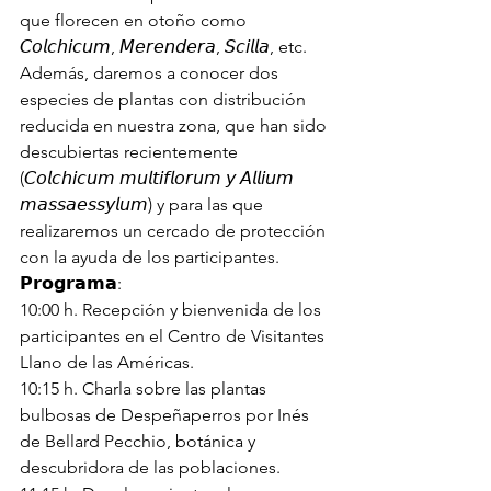
que florecen en otoño como 
𝘊𝘰𝘭𝘤𝘩𝘪𝘤𝘶𝘮, 𝘔𝘦𝘳𝘦𝘯𝘥𝘦𝘳𝘢, 𝘚𝘤𝘪𝘭𝘭𝘢, etc.
Además, daremos a conocer dos 
especies de plantas con distribución 
reducida en nuestra zona, que han sido 
descubiertas recientemente 
(𝘊𝘰𝘭𝘤𝘩𝘪𝘤𝘶𝘮 𝘮𝘶𝘭𝘵𝘪𝘧𝘭𝘰𝘳𝘶𝘮 𝘺 𝘈𝘭𝘭𝘪𝘶𝘮 
𝘮𝘢𝘴𝘴𝘢𝘦𝘴𝘴𝘺𝘭𝘶𝘮) y para las que 
realizaremos un cercado de protección 
con la ayuda de los participantes.
𝗣𝗿𝗼𝗴𝗿𝗮𝗺𝗮:
10:00 h. Recepción y bienvenida de los 
participantes en el Centro de Visitantes 
Llano de las Américas.
10:15 h. Charla sobre las plantas 
bulbosas de Despeñaperros por Inés 
de Bellard Pecchio, botánica y 
descubridora de las poblaciones.