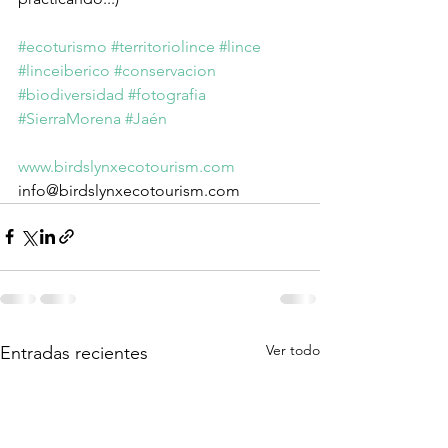
#ecoturismo
#territoriolince
#lince
#linceiberico
#conservacion
#biodiversidad
#fotografia
#SierraMorena
#Jaén
www.birdslynxecotourism.com
info@birdslynxecotourism.com
Ver todo
Entradas recientes