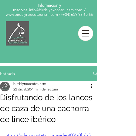
Información y
reservas:
info@birdslynxecotourism.com
/
www.birdslynxecotourism.com
/
(+34)
659 93 65 66
Entrada
birdslynxecotourism
22 dic 2020
1 min de lectura
Disfrutando de los lances
de caza de una cachorra
de lince ibérico
https://video.wixstatic.com/video/004a0f_6a5